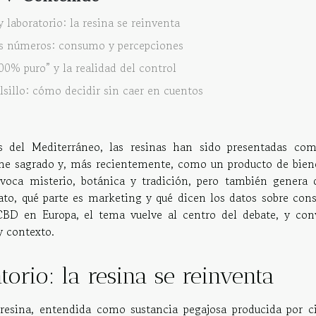
 laboratorio: la resina se reinventa
os números: consumo y percepciones
00% puro” y la realidad del control
olsillo: cómo decidir sin caer en cuentos
 del Mediterráneo, las resinas han sido presentadas co
ume sagrado y, más recientemente, como un producto de biene
 evoca misterio, botánica y tradición, pero también genera 
lato, qué parte es marketing y qué dicen los datos sobre con
CBD en Europa, el tema vuelve al centro del debate, y con
y contexto.
orio: la resina se reinventa
esina, entendida como sustancia pegajosa producida por ci