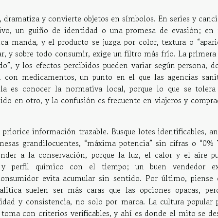
a, dramatiza y convierte objetos en símbolos. En series y canc
tivo, un guiño de identidad o una promesa de evasión; en 
tica manda, y el producto se juzga por color, textura o “apar
, y sobre todo consumir, exige un filtro más frío. La primera
do”, y los efectos percibidos pueden variar según persona, do
n con medicamentos, un punto en el que las agencias sanit
la es conocer la normativa local, porque lo que se tolera
gido en otro, y la confusión es frecuente en viajeros y compr
priorice información trazable. Busque lotes identificables, an
romesas grandilocuentes, “máxima potencia” sin cifras o “0%
er a la conservación, porque la luz, el calor y el aire p
 y perfil químico con el tiempo; un buen vendedor ex
nsumidor evita acumular sin sentido. Por último, piense 
alítica suelen ser más caras que las opciones opacas, per
idad y consistencia, no solo por marca. La cultura popular 
e toma con criterios verificables, y ahí es donde el mito se de