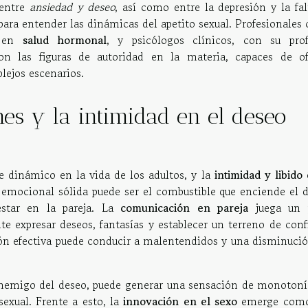
 entre
ansiedad y deseo
, así como entre la depresión y la fa
l para entender las dinámicas del apetito sexual. Profesionale
n en
salud hormonal
, y psicólogos clínicos, con su pro
on las figuras de autoridad en la materia, capaces de of
lejos escenarios.
nes y la intimidad en el deseo
dinámico en la vida de los adultos, y la
intimidad y libido
emocional sólida puede ser el combustible que enciende el d
estar en la pareja. La
comunicación en pareja
juega un 
e expresar deseos, fantasías y establecer un terreno de conf
ión efectiva puede conducir a malentendidos y una disminució
nemigo del deseo, puede generar una sensación de monotoní
sexual. Frente a esto, la
innovación en el sexo
emerge como