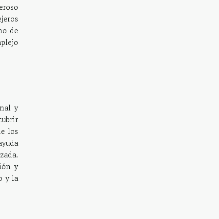
deroso
jeros
no de
plejo
nal y
cubrir
de los
ayuda
zada.
ión y
 y la