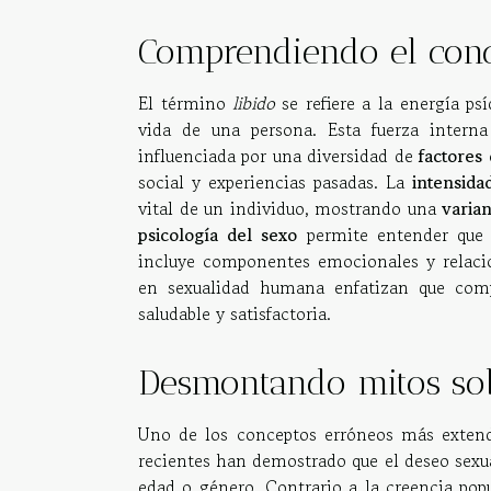
Comprendiendo el conc
El término
libido
se refiere a la energía ps
vida de una persona. Esta fuerza intern
influenciada por una diversidad de
factores 
social y experiencias pasadas. La
intensida
vital de un individuo, mostrando una
varian
psicología del sexo
permite entender que e
incluye componentes emocionales y relacio
en sexualidad humana enfatizan que compr
saludable y satisfactoria.
Desmontando mitos sob
Uno de los conceptos erróneos más extendi
recientes han demostrado que el deseo sex
edad o género. Contrario a la creencia pop