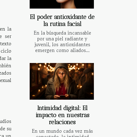
El poder antioxidante de
la rutina facial
en la
En la búsqueda incansable
e ser
por una piel radiante y
ntexto
juvenil, los antioxidantes
emergen como aliados...
ciclo
ar la
mbién
zados
exual
Intimidad digital: El
impacto en nuestras
udios
relaciones
de su
En un mundo cada vez más
ca un
conectado, la intimidad