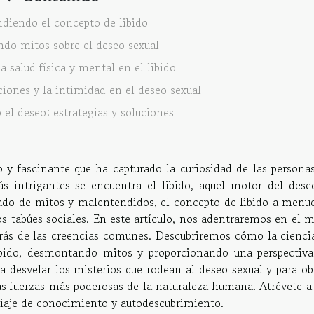
iendo el concepto de libido
o mitos sobre el deseo sexual
la salud física y mental en el libido
aciones y la intimidad en el deseo sexual
 el deseo: estrategias y soluciones
y fascinante que ha capturado la curiosidad de las personas
ás intrigantes se encuentra el libido, aquel motor del dese
ado de mitos y malentendidos, el concepto de libido a menu
los tabúes sociales. En este artículo, nos adentraremos en el
trás de las creencias comunes. Descubriremos cómo la ciencia
ibido, desmontando mitos y proporcionando una perspectiv
a desvelar los misterios que rodean al deseo sexual y para ob
 fuerzas más poderosas de la naturaleza humana. Atrévete a 
viaje de conocimiento y autodescubrimiento.