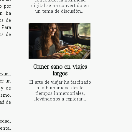
digital se ha convertido en
o por
un tema de discusión...
ón ha
os de
 Para
os de
Comer sano en viajes
xual.
largos
er un
El arte de viajar ha fascinado
a la humanidad desde
 y de
tiempos inmemoriales,
ismo,
llevándonos a explorar...
ad de
iedad,
mental