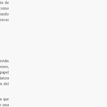
lta de
s como
fundo
recer
están
eseo,
papel
ianza
n del
a que
 una